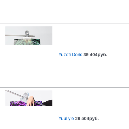
Yuzefi Doris
39 404
руб.
Yuul yie
28 504
руб.